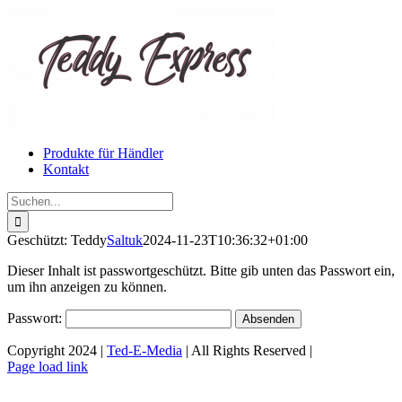
Zum
Inhalt
springen
Produkte für Händler
Kontakt
Suche
nach:
Geschützt: Teddy
Saltuk
2024-11-23T10:36:32+01:00
Dieser Inhalt ist passwortgeschützt. Bitte gib unten das Passwort ein,
um ihn anzeigen zu können.
Passwort:
Copyright 2024 |
Ted-E-Media
| All Rights Reserved |
Page load link
Nach
oben